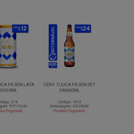
UCA PILSEN LATA
CERV TIJUCA PILSEN RET
2X269ML
24X600ML
ódigo: 214
Código: 1613
gem: PCT/12UN
Embalagem: CX/24UN
uto Esgotado
Produto Esgotado