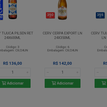
 TIJUCA PILSEN RET
CERV CERPA EXPORT LN
CERV TIJ
24X600ML
24X350ML
LN
Código: 3
Código: 6
C
mbalagem: CX/24UN
Embalagem: CX/24UN
Embal
R$ 136,00
R$ 142,00
R
Adicionar
Adicionar