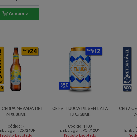
Adicionar
 CERPA NEVADA RET
CERV TIJUCA PILSEN LATA
CERV CE
24X600ML
12X350ML
2
Código: 4
Código: 1100
mbalagem: CX/24UN
Embalagem: PCT/12UN
Embal
Produto Esgotado
Produto Esgotado
Prod