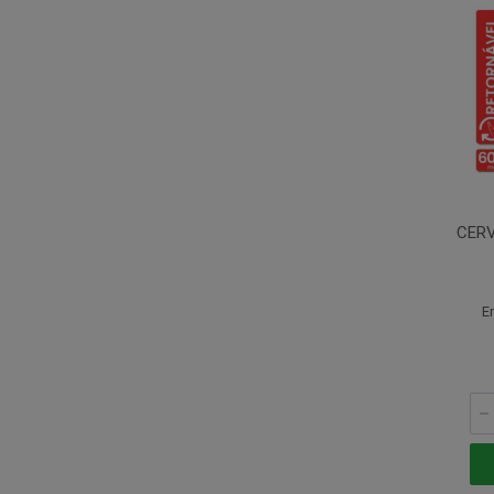
CERV
E