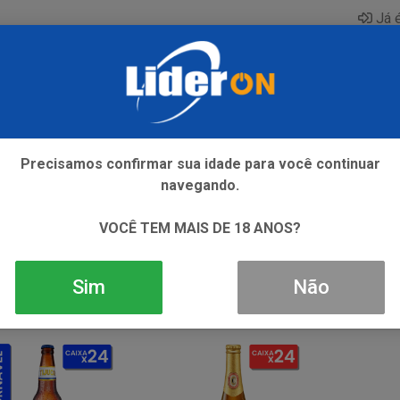
Já é
AQUE
ENERGETICO
GIN
ICE
REFRIGERANTE
SI
Precisamos confirmar sua idade para você continuar
navegando.
VOCÊ TEM MAIS DE 18 ANOS?
Sim
Não