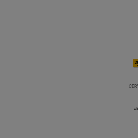
CER
Em