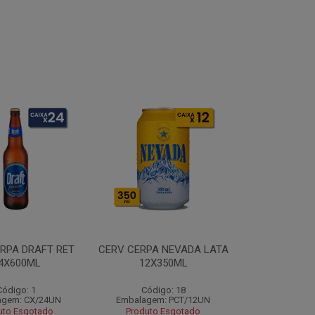
RPA DRAFT RET
CERV CERPA NEVADA LATA
4X600ML
12X350ML
Código: 1
Código: 18
agem: CX/24UN
Embalagem: PCT/12UN
uto Esgotado
Produto Esgotado