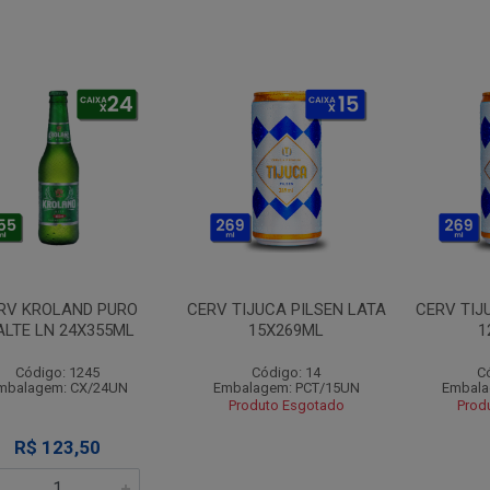
RV KROLAND PURO
CERV TIJUCA PILSEN LATA
CERV TIJ
LTE LN 24X355ML
15X269ML
1
Código: 1245
Código: 14
C
mbalagem: CX/24UN
Embalagem: PCT/15UN
Embala
Produto Esgotado
Prod
R$ 123,50