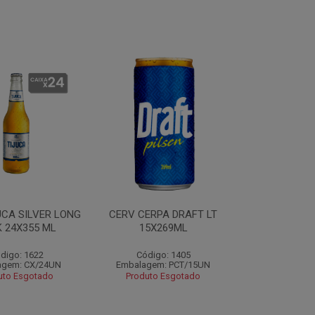
UCA SILVER LONG
CERV CERPA DRAFT LT
 24X355 ML
15X269ML
digo: 1622
Código: 1405
agem: CX/24UN
Embalagem: PCT/15UN
uto Esgotado
Produto Esgotado