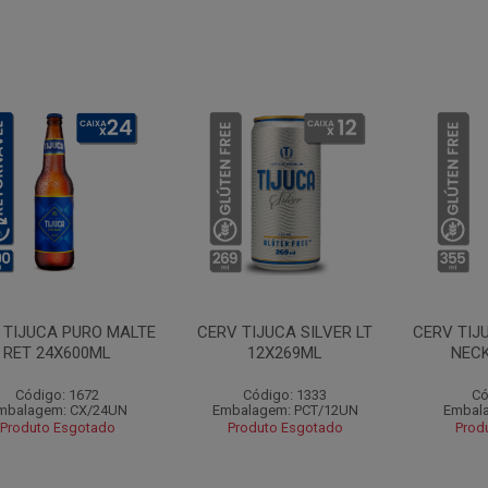
 TIJUCA PURO MALTE
CERV TIJUCA SILVER LT
CERV TIJ
RET 24X600ML
12X269ML
NECK
Código: 1672
Código: 1333
Có
mbalagem: CX/24UN
Embalagem: PCT/12UN
Embal
Produto Esgotado
Produto Esgotado
Prod