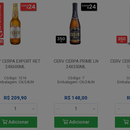
 CERPA EXPORT RET
CERV CERPA PRIME LN
CERV CER
24X600ML
24X350ML
1
Código: 1216
Código: 7
C
mbalagem: CX/24UN
Embalagem: CX/24UN
Embala
R$ 209,90
R$ 148,00
R
Adicionar
Adicionar