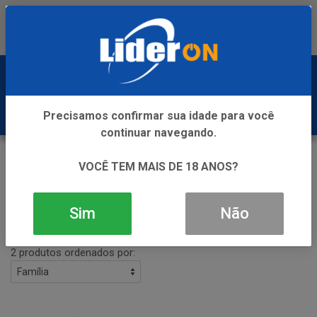
Baixe já nosso APP
0
Precisamos confirmar sua idade para você
continuar navegando.
CONHAQUE
VOCÊ TEM MAIS DE 18 ANOS?
VOLTAR
INÍCIO
CONHAQUE
Sim
Não
Filtros
2 produtos ordenados por: