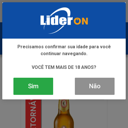
Baixe já nosso APP
0
Precisamos confirmar sua idade para você
continuar navegando.
VOLTAR
INÍCIO
CERVEJA
600ML
VOCÊ TEM MAIS DE 18 ANOS?
CERV CERPA EXPORT RET 24X600ML
Sim
Não