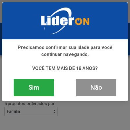
Baixe já nosso APP
0
Precisamos confirmar sua idade para você
continuar navegando.
ICE
VOCÊ TEM MAIS DE 18 ANOS?
VOLTAR
INÍCIO
ICE
Sim
Não
Filtros
5 produtos ordenados por: