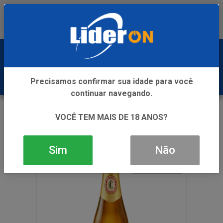
Baixe já nosso APP
0
Precisamos confirmar sua idade para você
continuar navegando.
VOLTAR
INÍCIO
CERVEJA
CERVEJA
VOCÊ TEM MAIS DE 18 ANOS?
CERV CERPA EXPORT LN 24X350ML
Sim
Não