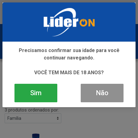
Baixe já nosso APP
0
Precisamos confirmar sua idade para você
continuar navegando.
VODKA
VOCÊ TEM MAIS DE 18 ANOS?
VOLTAR
INÍCIO
VODKA
Sim
Não
Filtros
3 produtos ordenados por: