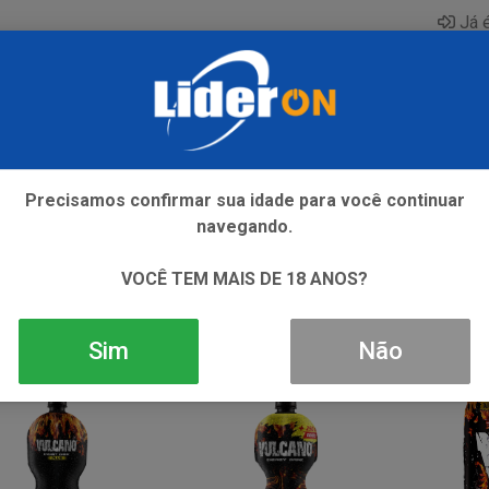
Já é
AQUE
ENERGETICO
GIN
ICE
REFRIGERANTE
SI
Precisamos confirmar sua idade para você continuar
navegando.
VOCÊ TEM MAIS DE 18 ANOS?
Sim
Não