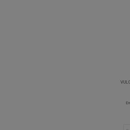
VULC
Em