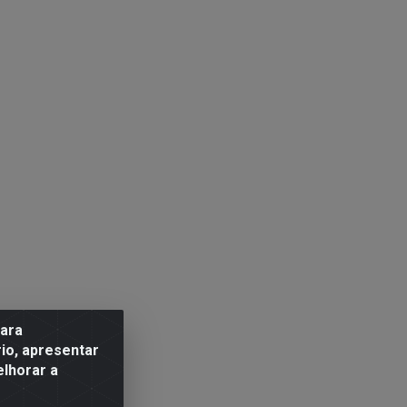
para
io, apresentar
elhorar a