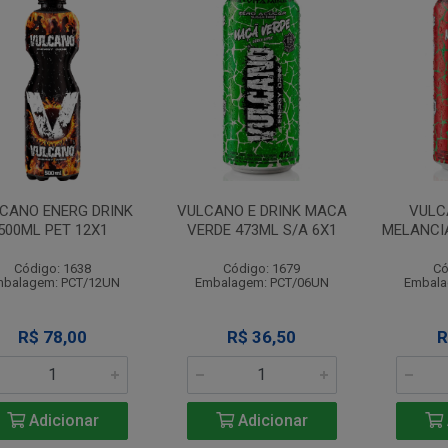
CANO ENERG DRINK
VULCANO E DRINK MACA
VULC
500ML PET 12X1
VERDE 473ML S/A 6X1
MELANCIA
Código: 1638
Código: 1679
Có
balagem: PCT/12UN
Embalagem: PCT/06UN
Embala
R$ 78,00
R$ 36,50
R
Adicionar
Adicionar