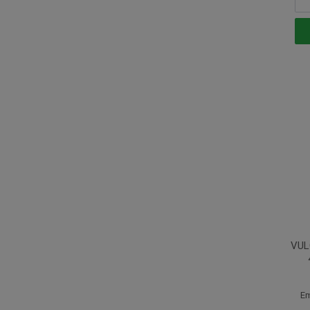
VUL
Em