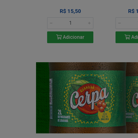
34,50
R$ 15,50
R$ 
icionar
Adicionar
Adi