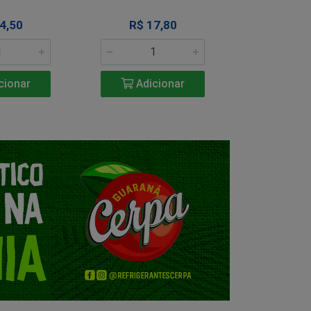
4,50
R$ 17,80
R$ 1
cionar
Adicionar
Adic