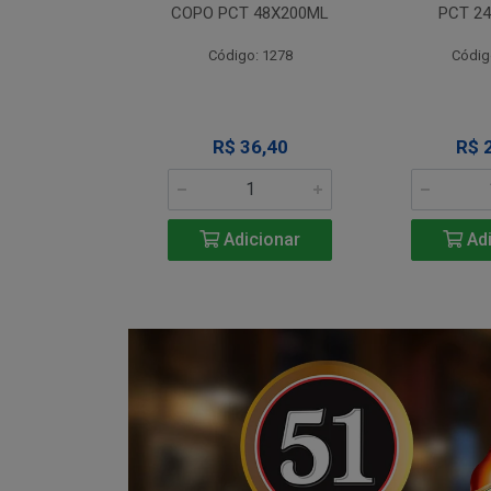
T 12X330ML
COPO PCT 48X200ML
PCT 2
o: 1290
Código: 1278
Códig
 Esgotado
R$ 36,40
R$ 
Adicionar
Adi