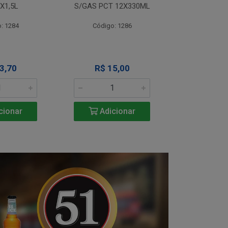
X1,5L
S/GAS PCT 12X330ML
S/GAS PCT
: 1284
Código: 1286
Código
3,70
R$ 15,00
R$ 1
cionar
Adicionar
Adic