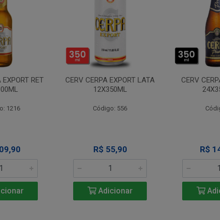
 EXPORT RET
CERV CERPA EXPORT LATA
CERV CERP
600ML
12X350ML
24X3
o: 1216
Código: 556
Códi
09,90
R$ 55,90
R$ 1
cionar
Adicionar
Adi