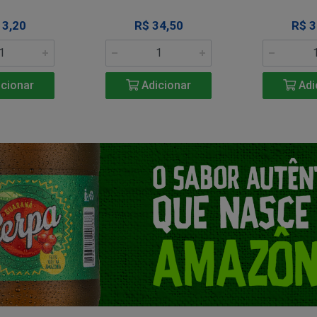
13,20
R$ 34,50
R$ 3
cionar
Adicionar
Adi