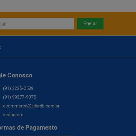
s
ale Conosco
(91) 3235-2539
(91) 99377-9075
ecommerce@liderdb.com.br
Instagram
ormas de Pagamento