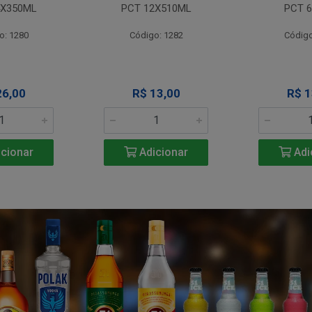
4X350ML
PCT 12X510ML
PCT 6
o: 1280
Código: 1282
Código
26,00
R$ 13,00
R$ 1
cionar
Adicionar
Adi