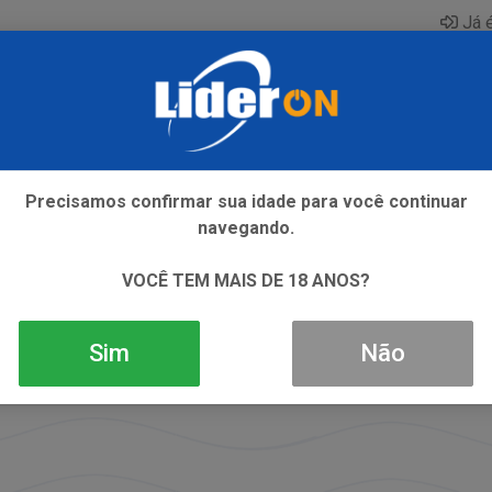
Já é
AQUE
ENERGETICO
GIN
ICE
REFRIGERANTE
SI
Precisamos confirmar sua idade para você continuar
navegando.
VOCÊ TEM MAIS DE 18 ANOS?
Sim
Não