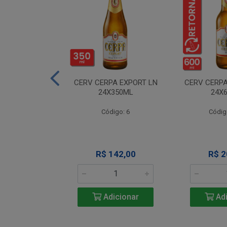
A NEVADA RET
CERV CERPA EXPORT LN
CERV CERPA
600ML
24X350ML
24X
igo: 4
Código: 6
Códig
 Esgotado
R$ 142,00
R$ 2
Adicionar
Adi