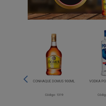
ADA 06X275ML
CONHAQUE DOMUS 900ML
VODKA PO
go: 809
Código: 1319
Códig