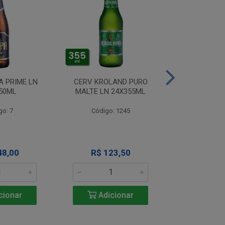
A PRIME LN
CERV KROLAND PURO
CERV TIJUCA
50ML
MALTE LN 24X355ML
LN 24X
go: 7
Código: 1245
Código
48,00
R$ 123,50
R$ 12
cionar
Adicionar
Adic