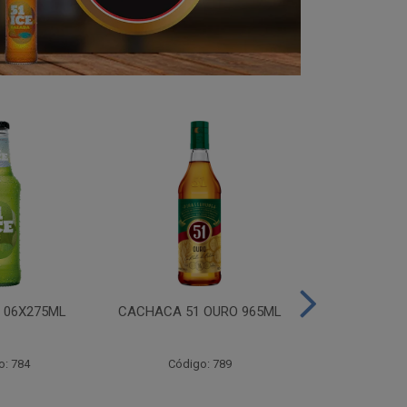
I 06X275ML
CACHACA 51 OURO 965ML
CACHACA 
o: 784
Código: 789
Código