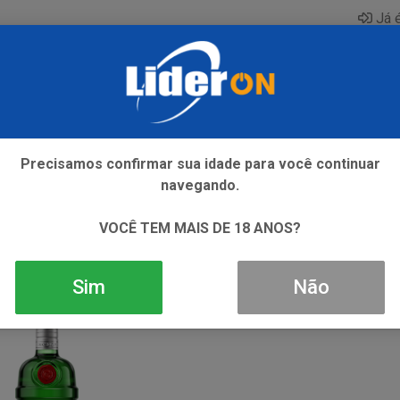
Já é
AQUE
ENERGETICO
GIN
ICE
REFRIGERANTE
SI
Precisamos confirmar sua idade para você continuar
navegando.
VOCÊ TEM MAIS DE 18 ANOS?
Sim
Não