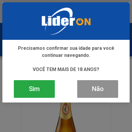
Baixe já nosso APP
0
Precisamos confirmar sua idade para você
continuar navegando.
VOLTAR
INÍCIO
CERVEJA
LONG NECK
VOCÊ TEM MAIS DE 18 ANOS?
CERV CERPA EXPORT LN 24X350ML
Sim
Não