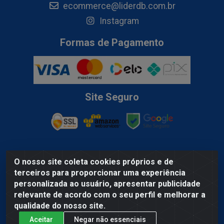
ecommerce@liderdb.com.br
Instagram
Formas de Pagamento
Site Seguro
O nosso site coleta cookies próprios e de
Lider Distribuidora de Bebidas LTDA - Av. Gov. Hélio Da Mota
terceiros para proporcionar uma experiência
Gueiros, 100A - Coqueiro, Ananindeua/PA, - CEP 67.120-370 -
personalizada ao usuário, apresentar publicidade
CNPJ 03.074.354/0001-79
relevante de acordo com o seu perfil e melhorar a
qualidade do nosso site.
Aceitar
Negar não essenciais