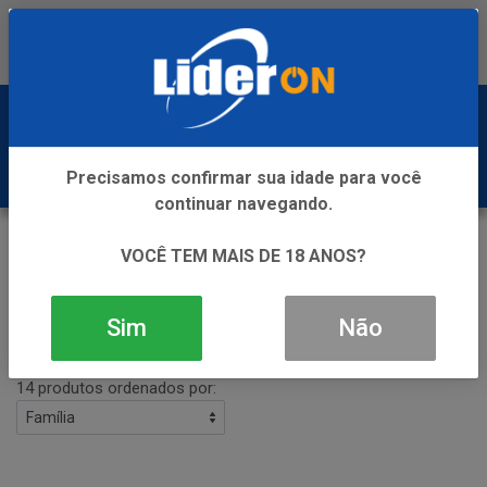
Baixe já nosso APP
0
Precisamos confirmar sua idade para você
continuar navegando.
SUCO
VOCÊ TEM MAIS DE 18 ANOS?
VOLTAR
INÍCIO
SUCO
Sim
Não
Filtros
14 produtos ordenados por: