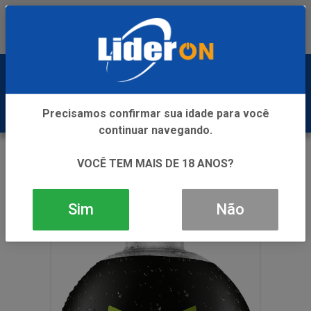
Baixe já nosso APP
0
Precisamos confirmar sua idade para você
continuar navegando.
VOLTAR
INÍCIO
ICE
BIRINIGHT ICE LIMAO 1L 6X1
VOCÊ TEM MAIS DE 18 ANOS?
Sim
Não