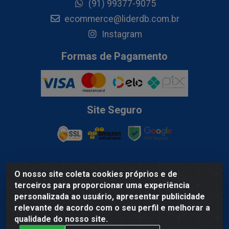
(91) 99377-9075
ecommerce@liderdb.com.br
Instagram
Formas de Pagamento
Site Seguro
O nosso site coleta cookies próprios e de
Lider Distribuidora de Bebidas LTDA - Av. Gov. Hélio Da
terceiros para proporcionar uma experiência
Mota Gueiros, 100A - Coqueiro, Ananindeua/PA, - CEP
personalizada ao usuário, apresentar publicidade
67.120-370 - CNPJ 03.074.354/0001-79
relevante de acordo com o seu perfil e melhorar a
qualidade do nosso site.