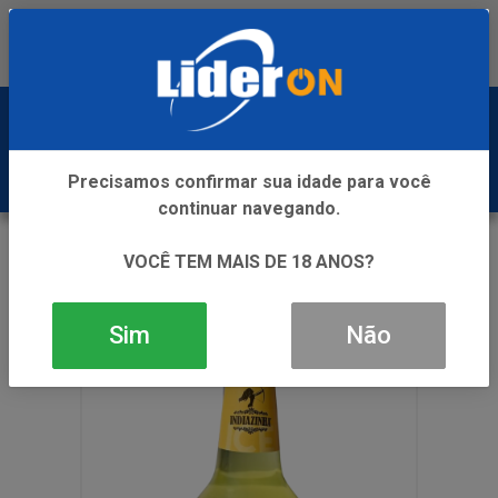
Baixe já nosso APP
0
Precisamos confirmar sua idade para você
continuar navegando.
VOLTAR
INÍCIO
ICE
VOCÊ TEM MAIS DE 18 ANOS?
INDIAZINHA ICE BANANA 6X275ML
Sim
Não