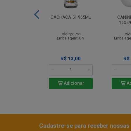
HACA VELHO
CACHACA 51 965ML
CANIN
REIRO 600ML
12X4
ódigo: 1536
Código: 791
Códi
balagem: UN
Embalagem: UN
Embalage
R$ 13,29
R$ 13,00
R$
Adicionar
Adicionar
Ad
Cadastre-se para receber nossas 