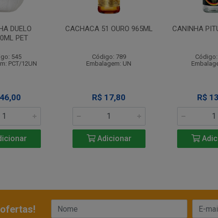
HA DUELO
CACHACA 51 OURO 965ML
CANINHA PIT
90ML PET
go: 545
Código: 789
Código:
m: PCT/12UN
Embalagem: UN
Embalag
 46,00
R$ 17,80
R$ 13
icionar
Adicionar
Adic
ofertas!