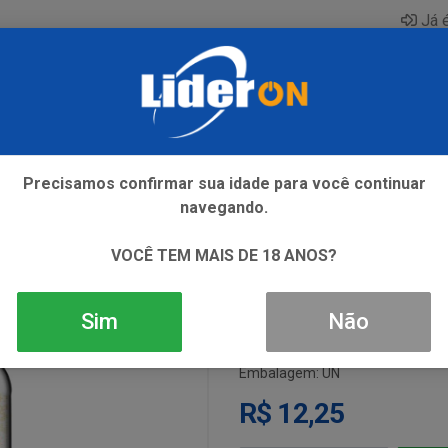
Já é
AQUE
ENERGETICO
GIN
ICE
REFRIGERANTE
SI
Precisamos confirmar sua idade para você continuar
navegando.
VODKA ROSKO
VOCÊ TEM MAIS DE 18 ANOS?
Sim
Não
Código: 375
Embalagem: UN
R$ 12,25