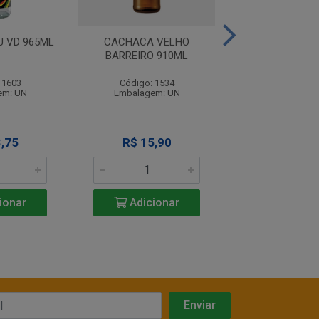
U VD 965ML
CACHACA VELHO
CACHACA V
BARREIRO 910ML
BARREIRO 6
 1603
Código: 1534
Código: 15
em: UN
Embalagem: UN
Embalagem:
,75
R$ 15,90
R$ 13,2
ionar
Adicionar
Adicio