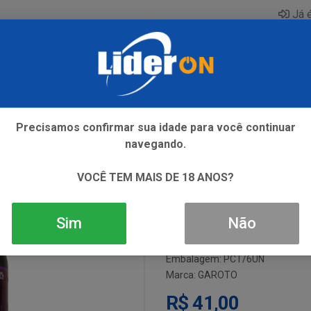
Já é
AQUE
ENERGETICO
GIN
ICE
REFRIGERANTE
SI
Precisamos confirmar sua idade para você continuar
navegando.
UVA GAROTO 
VOCÊ TEM MAIS DE 18 ANOS?
Sim
Não
Código: 990
Embalagem: PCT/6UN
Marca:
GAROTO
R$ 41,00