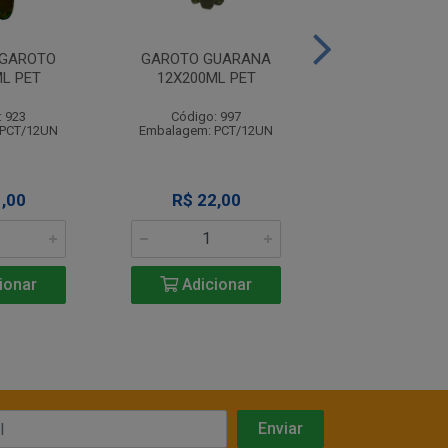
 GAROTO
GAROTO GUARANA
GUARANA GAR
L PET
12X200ML PET
24X355M
: 923
Código: 997
Código: 9
 PCT/12UN
Embalagem: PCT/12UN
Embalagem: C
,00
R$ 22,00
R$ 59,9
ionar
Adicionar
Adicio