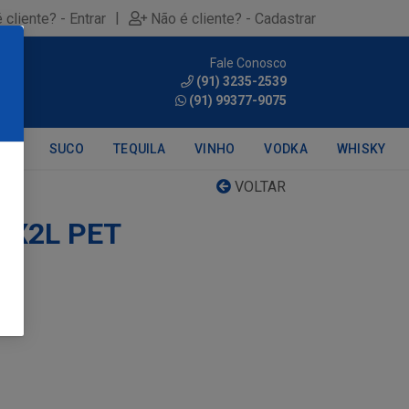
|
 cliente? - Entrar
Não é cliente? - Cadastrar
Fale Conosco
0
(91) 3235-2539
(91) 99377-9075
DRA
SUCO
TEQUILA
VINHO
VODKA
WHISKY
VOLTAR
6X2L PET