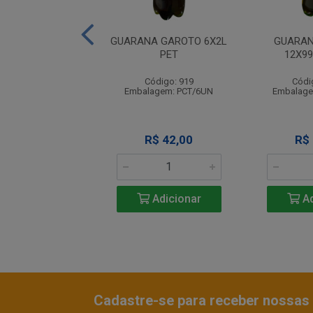
NA GAROTO KS
GUARANA GAROTO 6X2L
GUARAN
24X355ML
PET
12X9
ódigo: 917
Código: 919
Códi
agem: CX/24UN
Embalagem: PCT/6UN
Embalage
R$ 59,90
R$ 42,00
R$
Adicionar
Adicionar
Ad
Cadastre-se para receber nossas 