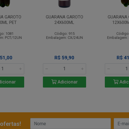
A GAROTO
GUARANA GAROTO
GUARANA
90ML PET
24X600ML
12X600M
go: 1081
Código: 915
Código
m: PCT/12UN
Embalagem: CX/24UN
Embalagem:
 51,00
R$ 59,90
R$ 41
icionar
Adicionar
Adic
ofertas!