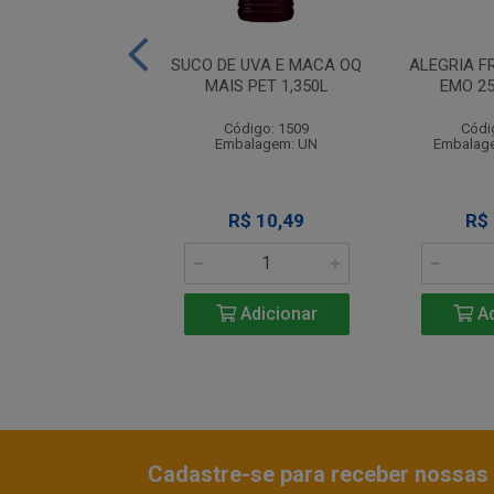
 FRUIT LARANJA
SUCO DE UVA E MACA OQ
ALEGRIA F
1,5L 6X1
MAIS PET 1,350L
EMO 2
ódigo: 1666
Código: 1509
Códi
agem: PCT/06UN
Embalagem: UN
Embalag
R$ 36,00
R$ 10,49
R$
Adicionar
Adicionar
Ad
Cadastre-se para receber nossas 