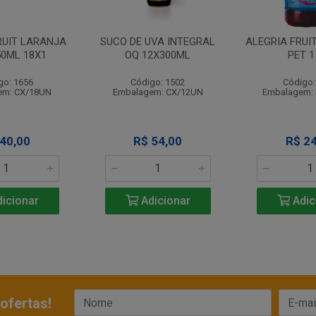
RUIT LARANJA
SUCO DE UVA INTEGRAL
ALEGRIA FRUI
50ML 18X1
OQ 12X300ML
PET 1
go: 1656
Código: 1502
Código:
em: CX/18UN
Embalagem: CX/12UN
Embalagem:
 40,00
R$ 54,00
R$ 24
icionar
Adicionar
Adic
ofertas!