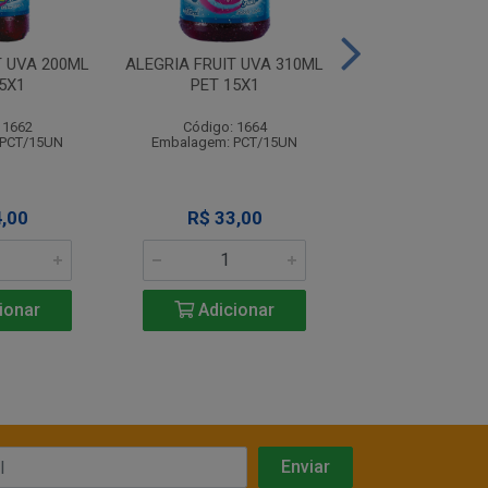
T UVA 200ML
ALEGRIA FRUIT UVA 310ML
ALEGRIA FRUIT
5X1
PET 15X1
1,5L 6X
 1662
Código: 1664
Código: 16
 PCT/15UN
Embalagem: PCT/15UN
Embalagem: PC
,00
R$ 33,00
R$ 36,0
ionar
Adicionar
Adicio