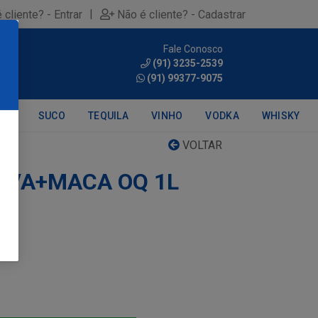
|
 cliente? - Entrar
Não é cliente? - Cadastrar
Fale Conosco
0
(91) 3235-2539
(91) 99377-9075
DRA
SUCO
TEQUILA
VINHO
VODKA
WHISKY
VOLTAR
UVA+MACA OQ 1L