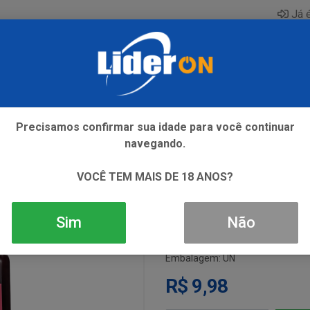
Já é
AQUE
ENERGETICO
GIN
ICE
REFRIGERANTE
SI
Precisamos confirmar sua idade para você continuar
navegando.
SUCO MISTO 
VOCÊ TEM MAIS DE 18 ANOS?
Sim
Não
Código: 1507
Embalagem: UN
R$ 9,98