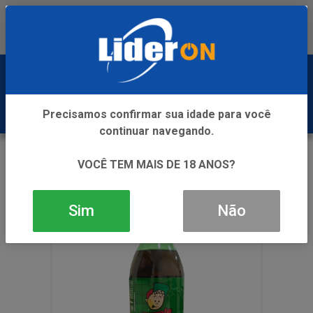
Baixe já nosso APP
0
Precisamos confirmar sua idade para você
continuar navegando.
VOLTAR
INÍCIO
REFRIGERANTE
VOCÊ TEM MAIS DE 18 ANOS?
GUARANA GAROTO 6X2L PET
Sim
Não