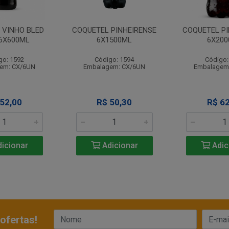
 VINHO BLED
COQUETEL PINHEIRENSE
COQUETEL PI
06X600ML
6X1500ML
6X200
go: 1592
Código: 1594
Código:
em: CX/6UN
Embalagem: CX/6UN
Embalagem
 52,00
R$ 50,30
R$ 62
icionar
Adicionar
Adic
ofertas!