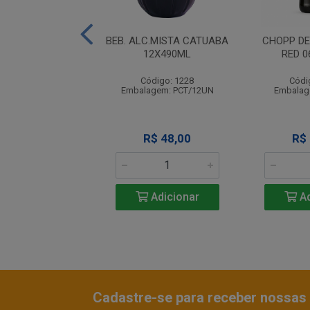
EL CANTINHO DO
BEB. ALC.MISTA CATUABA
CHOPP DE
PET 6X2000 ML
12X490ML
RED 
ódigo: 1541
Código: 1228
Códi
agem: PCT/6UN
Embalagem: PCT/12UN
Embalag
R$ 75,00
R$ 48,00
R$
Adicionar
Adicionar
Ad
Cadastre-se para receber nossas 