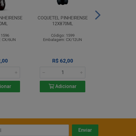
NHEIRENSE
COQUETEL PINHEIRENSE
COQUETEL CANT
0ML
12X870ML
VALE PET 6X2
 1596
Código: 1599
Código: 15
: CX/6UN
Embalagem: CX/12UN
Embalagem: P
,00
R$ 62,00
R$ 75,0
ionar
Adicionar
Adicio