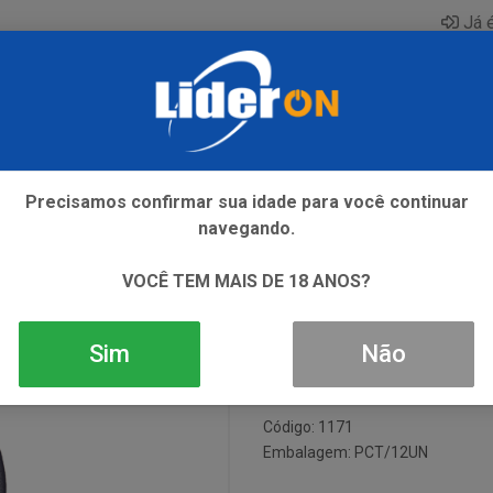
Já é
AQUE
ENERGETICO
GIN
ICE
REFRIGERANTE
SI
Precisamos confirmar sua idade para você continuar
navegando.
12X880ML
COQUETEL C
VOCÊ TEM MAIS DE 18 ANOS?
12X880ML
Sim
Não
Código: 1171
Embalagem: PCT/12UN