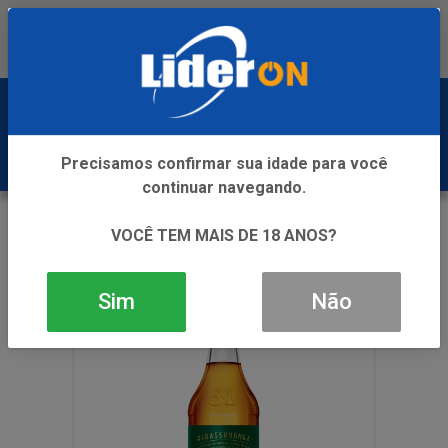
Baixe já nosso APP
0
Precisamos confirmar sua idade para você
continuar navegando.
VOLTAR
INÍCIO
CACHACA
VOCÊ TEM MAIS DE 18 ANOS?
CACHACA 51 OURO 965ML
Sim
Não