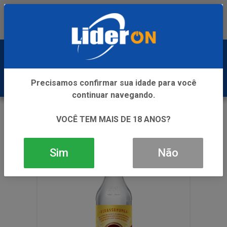
Baixe já nosso APP
0
Precisamos confirmar sua idade para você
continuar navegando.
VOLTAR
INÍCIO
CACHACA
CACHACA 51 965ML
VOCÊ TEM MAIS DE 18 ANOS?
Sim
Não