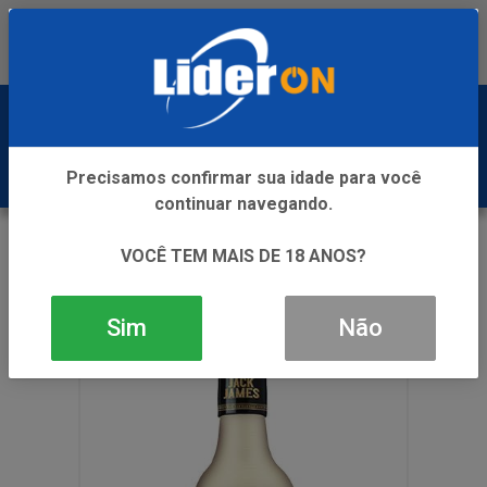
Baixe já nosso APP
0
Precisamos confirmar sua idade para você
continuar navegando.
VOLTAR
INÍCIO
WHISKY
VOCÊ TEM MAIS DE 18 ANOS?
BEB MISTA JACK JAMES HONEY E LEMON 900ML
Sim
Não