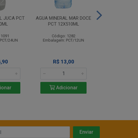
L JUCA PCT
AGUA MINERAL MAR DOCE
AGUA PREMIUM 
0ML
PCT 12X510ML
S/GAS PCT 12
 1091
Código: 1282
Código: 12
 PCT/24UN
Embalagem: PCT/12UN
Embalagem: PC
,90
R$ 13,00
R$ 15,6
ionar
Adicionar
Adicio