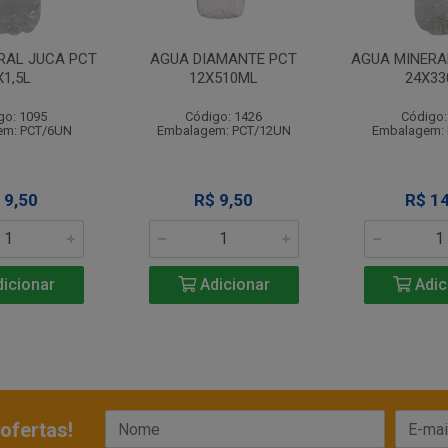
RAL JUCA PCT
AGUA DIAMANTE PCT
AGUA MINERA
X1,5L
12X510ML
24X33
go: 1095
Código: 1426
Código:
em: PCT/6UN
Embalagem: PCT/12UN
Embalagem:
 9,50
R$ 9,50
R$ 14
icionar
Adicionar
Adic
ofertas!