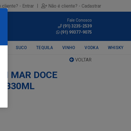
|
 cliente? - Entrar
Não é cliente? - Cadastrar
Fale Conosco
0
(91) 3235-2539
(91) 99377-9075
DRA
SUCO
TEQUILA
VINHO
VODKA
WHISKY
VOLTAR
UM MAR DOCE
2X330ML