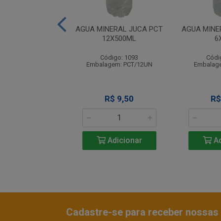
EMIUM MAR DOCE
AGUA MINERAL JUCA PCT
AGUA MINE
 PCT 12X500ML
12X500ML
6
ódigo: 1288
Código: 1093
Códi
agem: PCT/12UN
Embalagem: PCT/12UN
Embalag
R$ 15,60
R$ 9,50
R$
Adicionar
Adicionar
Ad
Cadastre-se para receber nossas 