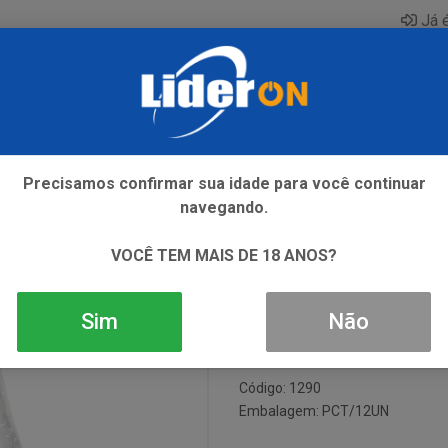
Já é
AQUE
ENERGETICO
GIN
ICE
REFRIGERANTE
SI
Precisamos confirmar sua idade para você continuar
navegando.
 PCT 12X330ML
AGUA PREMI
VOCÊ TEM MAIS DE 18 ANOS?
C/GAS PCT 1
Sim
Não
Código: 1290
Embalagem: PCT/12UN