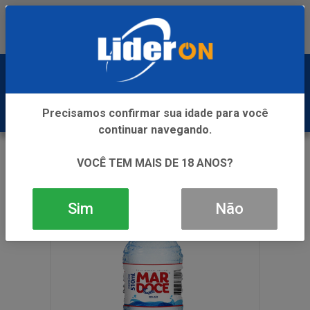
Baixe já nosso APP
0
Precisamos confirmar sua idade para você
continuar navegando.
VOLTAR
INÍCIO
AGUA
VOCÊ TEM MAIS DE 18 ANOS?
AGUA MINERAL MAR DOCE PCT 12X510ML
Sim
Não