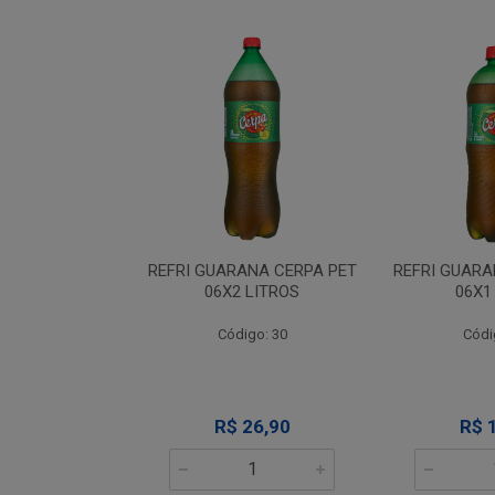
ANA CERPA PET
REFRI GUARANA CERPA PET
REFRI GUARA
 LITROS
06X1 LITRO
06X2 
go: 30
Código: 35
Códi
26,90
R$ 17,90
R$ 