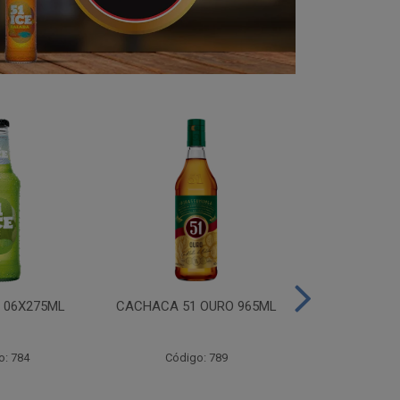
I 06X275ML
CACHACA 51 OURO 965ML
CACHACA 
o: 784
Código: 789
Código