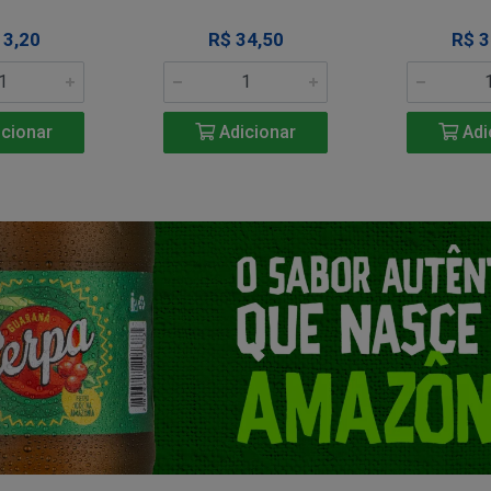
13,20
R$ 34,50
R$ 3
cionar
Adicionar
Adi