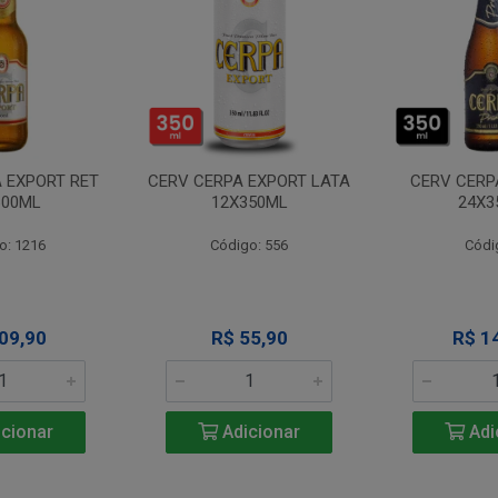
 EXPORT RET
CERV CERPA EXPORT LATA
CERV CERP
600ML
12X350ML
24X3
o: 1216
Código: 556
Códi
09,90
R$ 55,90
R$ 1
cionar
Adicionar
Adi