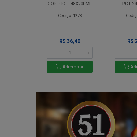
T 12X330ML
COPO PCT 48X200ML
PCT 2
o: 1290
Código: 1278
Códig
 Esgotado
R$ 36,40
R$ 
Adicionar
Adi