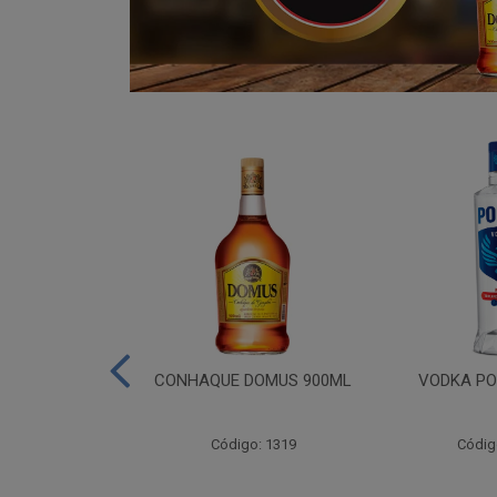
ADA 06X275ML
CONHAQUE DOMUS 900ML
VODKA PO
go: 809
Código: 1319
Códig