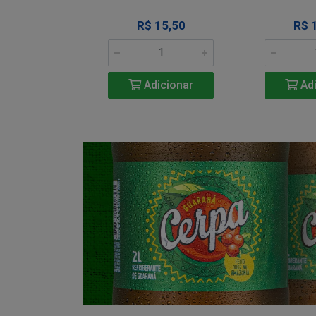
34,50
R$ 15,50
R$ 
icionar
Adicionar
Adi