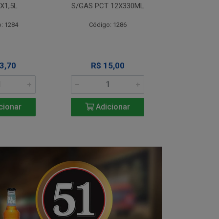
X1,5L
S/GAS PCT 12X330ML
S/GAS PCT
: 1284
Código: 1286
Código
3,70
R$ 15,00
R$ 1
cionar
Adicionar
Adic