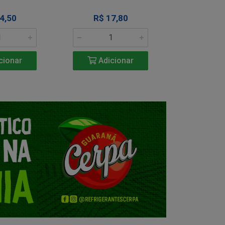
4,50
R$ 17,80
R$ 1
cionar
Adicionar
Adic