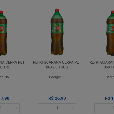
NA CERPA PET
REFRI GUARANA CERPA PET
REFRI GUARA
LITROS
06X1 LITRO
06X2 
go: 30
Código: 35
Códig
26,90
R$ 17,90
R$ 2