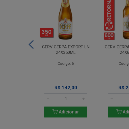
A NEVADA RET
CERV CERPA EXPORT LN
CERV CERPA
600ML
24X350ML
24X
igo: 4
Código: 6
Códig
 Esgotado
R$ 142,00
R$ 2
Adicionar
Adi