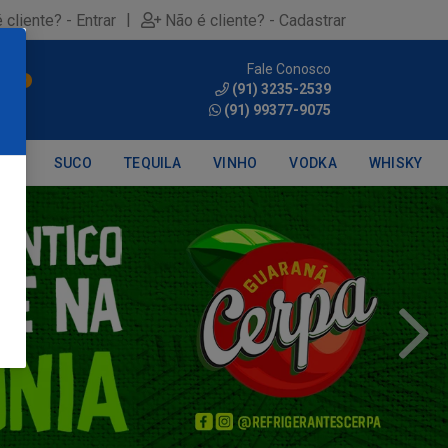
|
 cliente? - Entrar
Não é cliente? - Cadastrar
Fale Conosco
0
(91) 3235-2539
(91) 99377-9075
DRA
SUCO
TEQUILA
VINHO
VODKA
WHISKY