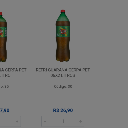
NA CERPA PET
REFRI GUARANA CERPA PET
REFRI GUARAN
LITROS
06X1 LITRO
06X2 L
o: 30
Código: 35
Códig
6,90
R$ 17,90
R$ 2