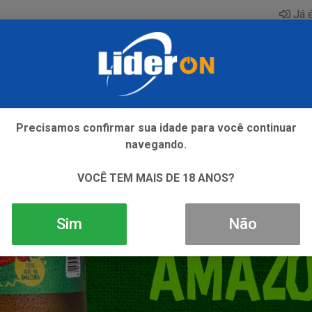
Já é
AQUE
ENERGETICO
GIN
ICE
REFRIGERANTE
SI
Precisamos confirmar sua idade para você continuar
navegando.
VOCÊ TEM MAIS DE 18 ANOS?
Sim
Não