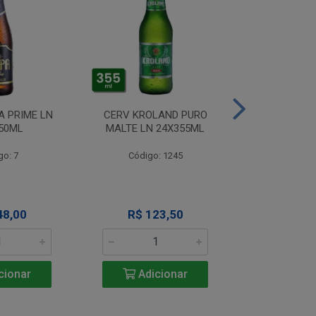
A PRIME LN
CERV KROLAND PURO
CERV TIJUCA 
50ML
MALTE LN 24X355ML
NECK 24
go: 7
Código: 1245
Código
48,00
R$ 123,50
R$ 14
cionar
Adicionar
Adic