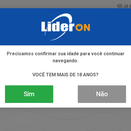
Já é
AQUE
ENERGETICO
GIN
ICE
REFRIGERANTE
SI
Precisamos confirmar sua idade para você continuar
navegando.
VOCÊ TEM MAIS DE 18 ANOS?
Sim
Não