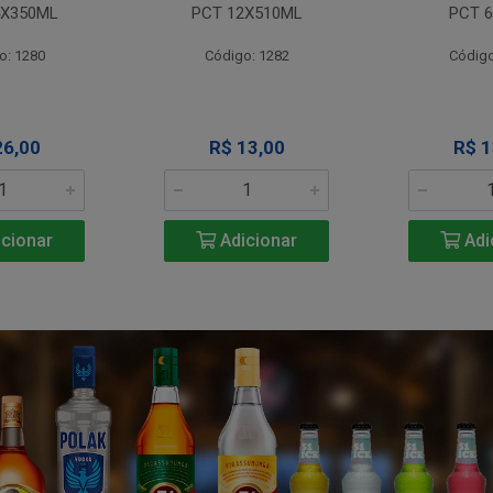
4X350ML
PCT 12X510ML
PCT 6
o: 1280
Código: 1282
Código
26,00
R$ 13,00
R$ 1
cionar
Adicionar
Adi