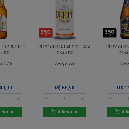
 EXPORT RET
CERV CERPA EXPORT LATA
CERV CERP
600ML
12X350ML
24X3
o: 1216
Código: 556
Códi
09,90
R$ 55,90
R$ 1
cionar
Adicionar
Adi