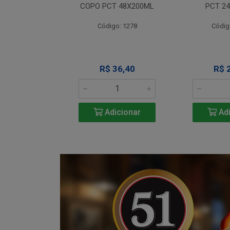
T 12X330ML
COPO PCT 48X200ML
PCT 2
o: 1290
Código: 1278
Códig
 Esgotado
R$ 36,40
R$ 
Adicionar
Adi