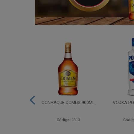
ADA 06X275ML
CONHAQUE DOMUS 900ML
VODKA PO
go: 809
Código: 1319
Códig