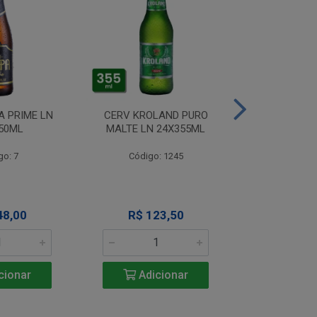
A PRIME LN
CERV KROLAND PURO
CERV TIJUCA
50ML
MALTE LN 24X355ML
RET 24
go: 7
Código: 1245
Código
48,00
R$ 123,50
R$ 14
cionar
Adicionar
Adic