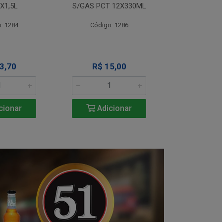
X1,5L
S/GAS PCT 12X330ML
S/GAS PCT
: 1284
Código: 1286
Código
3,70
R$ 15,00
R$ 1
cionar
Adicionar
Adic