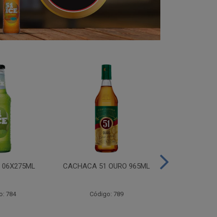
I 06X275ML
CACHACA 51 OURO 965ML
CACHACA 
o: 784
Código: 789
Código