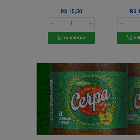
34,50
R$ 15,50
R$ 
icionar
Adicionar
Adi