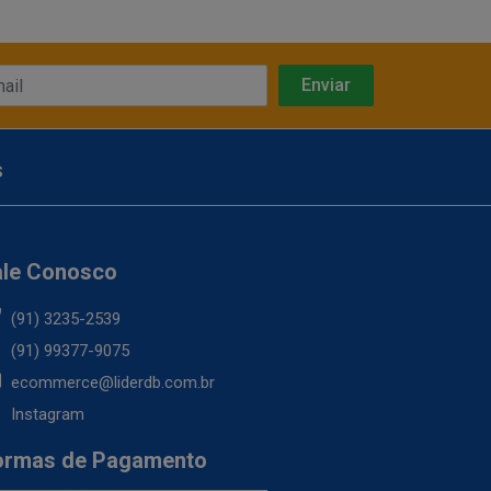
s
ale Conosco
(91) 3235-2539
(91) 99377-9075
ecommerce@liderdb.com.br
Instagram
ormas de Pagamento