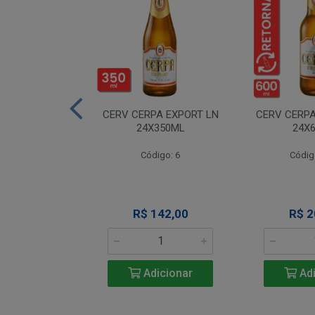
A NEVADA RET
CERV CERPA EXPORT LN
CERV CERPA
600ML
24X350ML
24X
igo: 4
Código: 6
Códig
 Esgotado
R$ 142,00
R$ 2
Adicionar
Adi