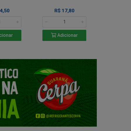
4,50
R$ 17,80
R$ 1
cionar
Adicionar
Adic