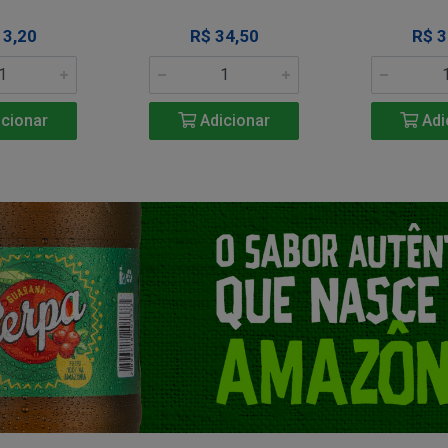
13,20
R$ 34,50
R$ 3
cionar
Adicionar
Adi