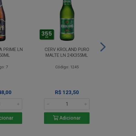
A PRIME LN
CERV KROLAND PURO
CERV TIJUCA 
50ML
MALTE LN 24X355ML
NECK 24
go: 7
Código: 1245
Código
48,00
R$ 123,50
R$ 14
cionar
Adicionar
Adic