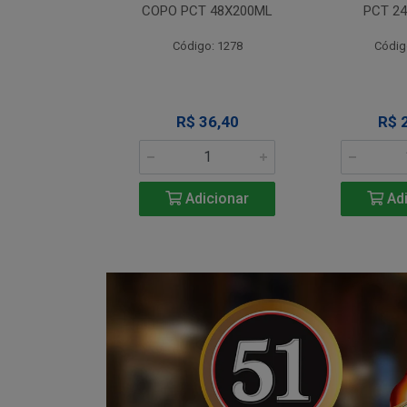
T 12X330ML
COPO PCT 48X200ML
PCT 2
o: 1290
Código: 1278
Códig
 Esgotado
R$ 36,40
R$ 
Adicionar
Adi