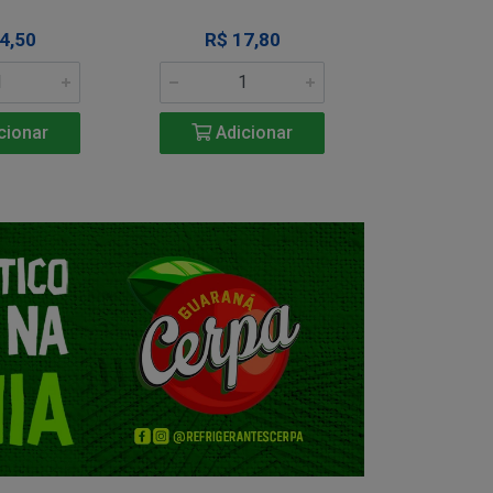
4,50
R$ 17,80
R$ 1
cionar
Adicionar
Adic