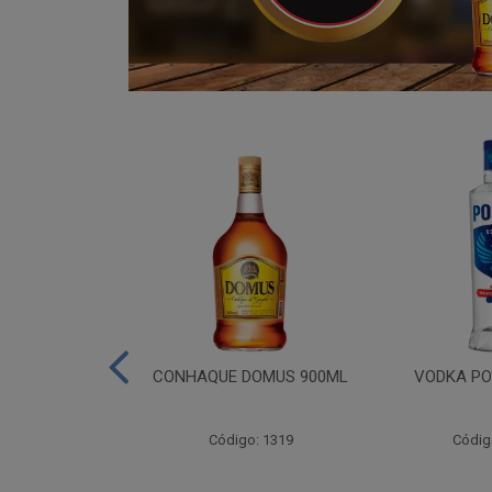
ADA 06X275ML
CONHAQUE DOMUS 900ML
VODKA PO
go: 809
Código: 1319
Códig