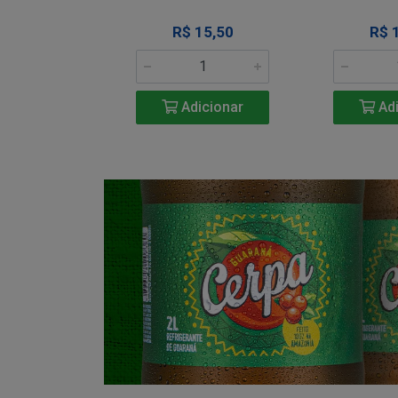
34,50
R$ 15,50
R$ 
icionar
Adicionar
Adi