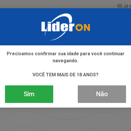
Já é
AQUE
ENERGETICO
GIN
ICE
REFRIGERANTE
SI
Precisamos confirmar sua idade para você continuar
navegando.
VOCÊ TEM MAIS DE 18 ANOS?
Sim
Não