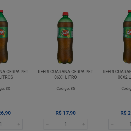
NA CERPA PET
REFRI GUARANA CERPA PET
REFRI GUARA
LITROS
06X1 LITRO
06X2 
go: 30
Código: 35
Códig
26,90
R$ 17,90
R$ 2