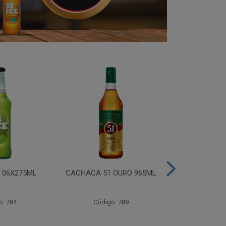
I 06X275ML
CACHACA 51 OURO 965ML
CACHACA 
o: 784
Código: 789
Código