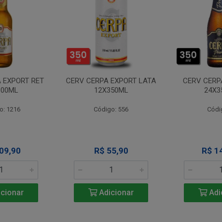
 EXPORT RET
CERV CERPA EXPORT LATA
CERV CERP
600ML
12X350ML
24X3
o: 1216
Código: 556
Códi
09,90
R$ 55,90
R$ 1
cionar
Adicionar
Adi