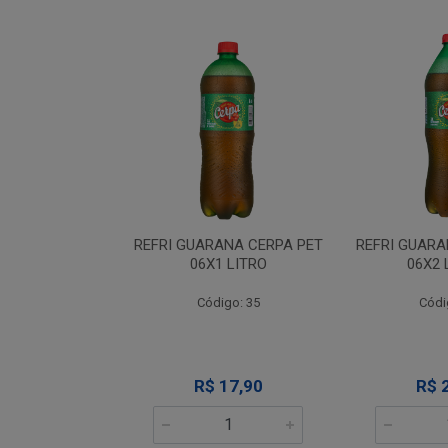
ANA CERPA PET
REFRI GUARANA CERPA PET
REFRI GUARA
 LITROS
06X1 LITRO
06X2 
go: 30
Código: 35
Códi
26,90
R$ 17,90
R$ 