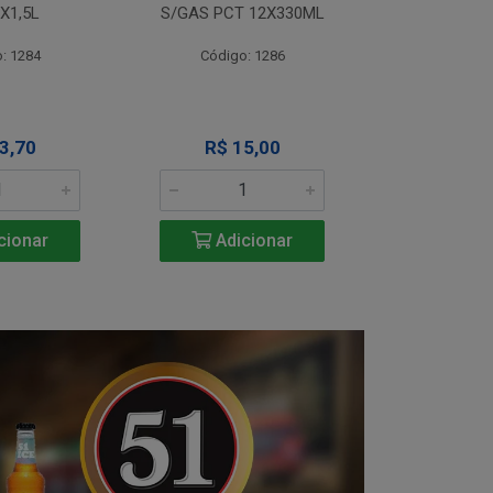
X1,5L
S/GAS PCT 12X330ML
S/GAS PCT
: 1284
Código: 1286
Código
3,70
R$ 15,00
R$ 1
cionar
Adicionar
Adic