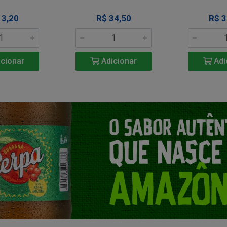
13,20
R$ 34,50
R$ 3
cionar
Adicionar
Adi