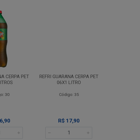
NA CERPA PET
REFRI GUARANA CERPA PET
REFRI GUARAN
LITROS
06X1 LITRO
06X2 L
o: 30
Código: 35
Códig
6,90
R$ 17,90
R$ 2