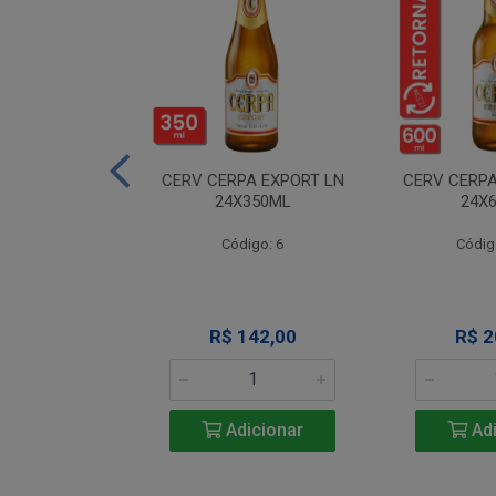
A NEVADA RET
CERV CERPA EXPORT LN
CERV CERPA
600ML
24X350ML
24X
igo: 4
Código: 6
Códig
 Esgotado
R$ 142,00
R$ 2
Adicionar
Adi