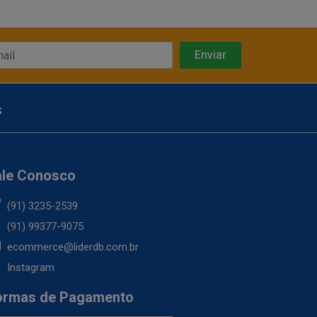
s
ale Conosco
(91) 3235-2539
(91) 99377-9075
ecommerce@liderdb.com.br
Instagram
ormas de Pagamento