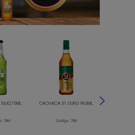
I 06X275ML
CACHACA 51 OURO 965ML
CACHACA 
o: 784
Código: 789
Código