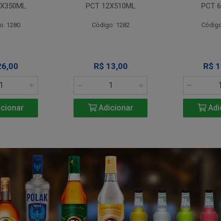
4X350ML
PCT 12X510ML
PCT 6
o: 1280
Código: 1282
Código
26,00
R$ 13,00
R$ 1
cionar
Adicionar
Adi