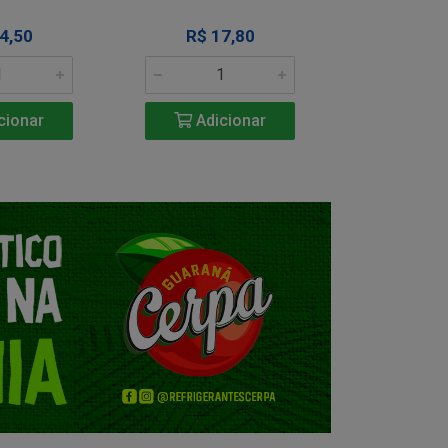
4,50
R$ 17,80
R$ 1
cionar
Adicionar
Adic