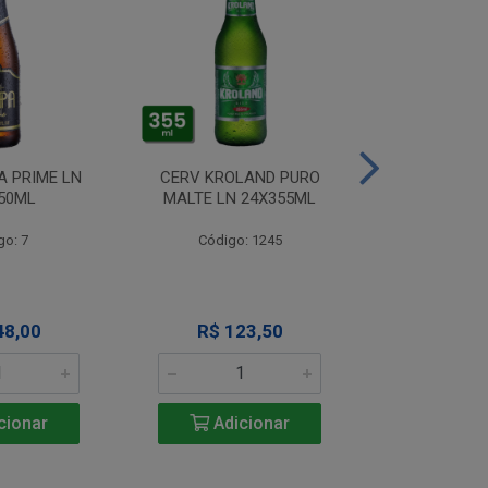
A PRIME LN
CERV KROLAND PURO
CERV TIJUCA
50ML
MALTE LN 24X355ML
LN 24X
go: 7
Código: 1245
Código
48,00
R$ 123,50
R$ 12
cionar
Adicionar
Adic