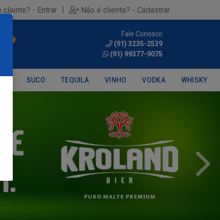
|
 cliente? - Entrar
Não é cliente? - Cadastrar
Fale Conosco
0
(91) 3235-2539
(91) 99377-9075
DRA
SUCO
TEQUILA
VINHO
VODKA
WHISKY