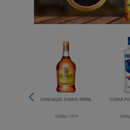
ADA 06X275ML
CONHAQUE DOMUS 900ML
VODKA PO
go: 809
Código: 1319
Códig