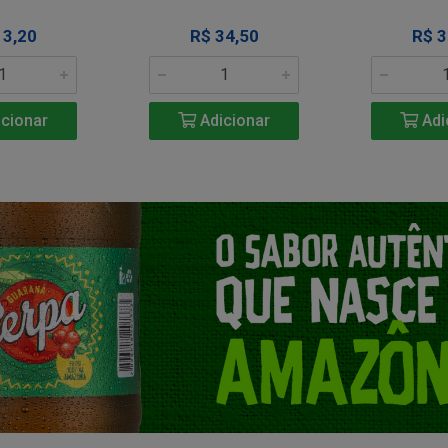
13,20
R$ 34,50
R$ 3
cionar
Adicionar
Adi