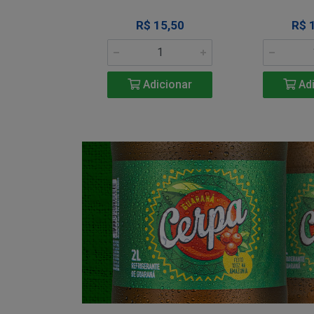
34,50
R$ 15,50
R$ 
icionar
Adicionar
Adi