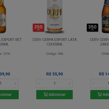
 EXPORT RET
CERV CERPA EXPORT LATA
CERV CERP
600ML
12X350ML
24X3
o: 1216
Código: 556
Códi
09,90
R$ 55,90
R$ 1
cionar
Adicionar
Adi