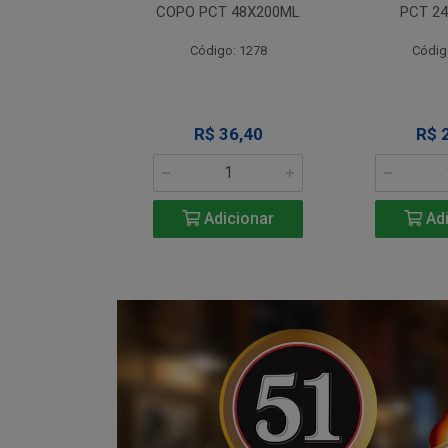
T 12X330ML
COPO PCT 48X200ML
PCT 2
o: 1290
Código: 1278
Códig
 Esgotado
R$ 36,40
R$ 
Adicionar
Adi