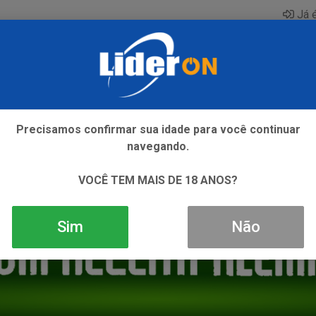
Já é
AQUE
ENERGETICO
GIN
ICE
REFRIGERANTE
SI
Precisamos confirmar sua idade para você continuar
navegando.
VOCÊ TEM MAIS DE 18 ANOS?
Sim
Não