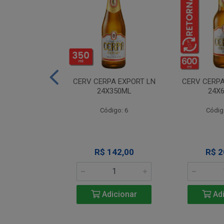
A NEVADA RET
CERV CERPA EXPORT LN
CERV CERPA
600ML
24X350ML
24X
igo: 4
Código: 6
Códig
 Esgotado
R$ 142,00
R$ 2
Adicionar
Adi