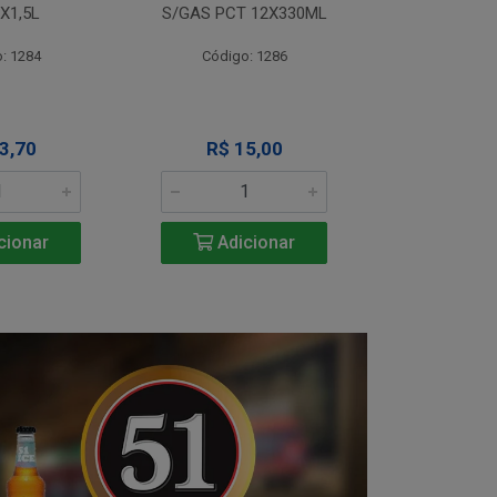
X1,5L
S/GAS PCT 12X330ML
S/GAS PCT
: 1284
Código: 1286
Código
3,70
R$ 15,00
R$ 1
cionar
Adicionar
Adic