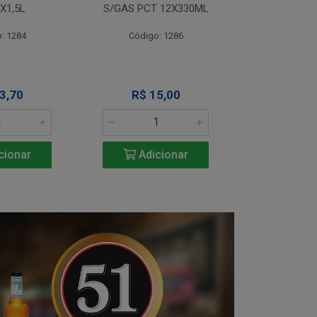
X1,5L
S/GAS PCT 12X330ML
S/GAS PCT
: 1284
Código: 1286
Código
3,70
R$ 15,00
R$ 1
cionar
Adicionar
Adic