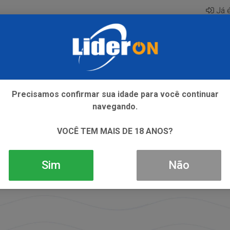
Já é
AQUE
ENERGETICO
GIN
ICE
REFRIGERANTE
SI
Precisamos confirmar sua idade para você continuar
navegando.
VOCÊ TEM MAIS DE 18 ANOS?
Sim
Não