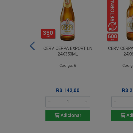
A NEVADA RET
CERV CERPA EXPORT LN
CERV CERPA
600ML
24X350ML
24X
igo: 4
Código: 6
Códig
 Esgotado
R$ 142,00
R$ 2
Adicionar
Adi