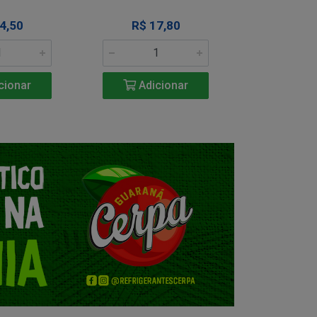
4,50
R$ 17,80
R$ 1
cionar
Adicionar
Adic