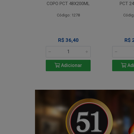
T 12X330ML
COPO PCT 48X200ML
PCT 2
o: 1290
Código: 1278
Códig
 Esgotado
R$ 36,40
R$ 
Adicionar
Adi