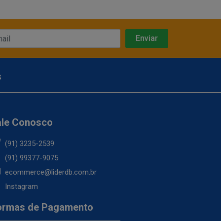
s
ale Conosco
(91) 3235-2539
(91) 99377-9075
ecommerce@liderdb.com.br
Instagram
ormas de Pagamento