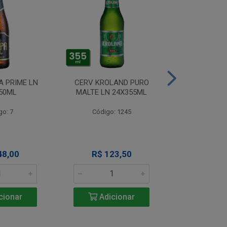
A PRIME LN
CERV KROLAND PURO
CERV TIJUCA
50ML
MALTE LN 24X355ML
LN 24X
go: 7
Código: 1245
Código
48,00
R$ 123,50
R$ 12
cionar
Adicionar
Adic