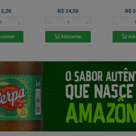
13,20
R$ 34,50
R$ 3
cionar
Adicionar
Adi