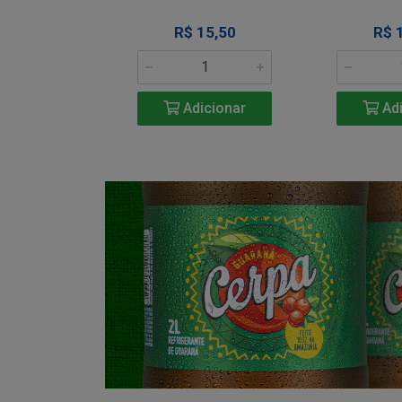
34,50
R$ 15,50
R$ 
icionar
Adicionar
Adi