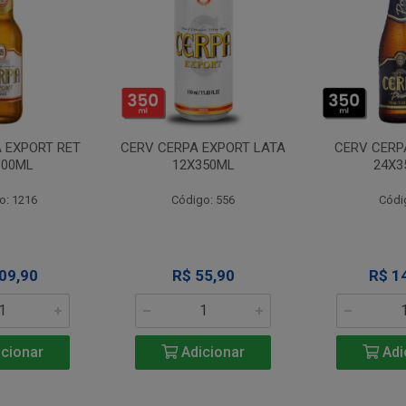
 EXPORT RET
CERV CERPA EXPORT LATA
CERV CERP
600ML
12X350ML
24X3
o: 1216
Código: 556
Códi
09,90
R$ 55,90
R$ 1
cionar
Adicionar
Adi