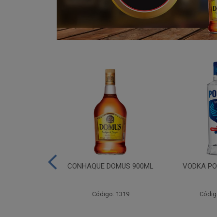
ADA 06X275ML
CONHAQUE DOMUS 900ML
VODKA PO
go: 809
Código: 1319
Códig