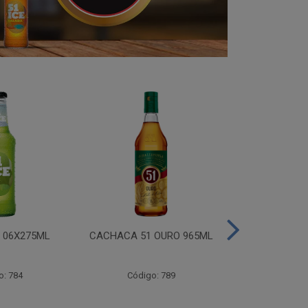
I 06X275ML
CACHACA 51 OURO 965ML
CACHACA 
o: 784
Código: 789
Código