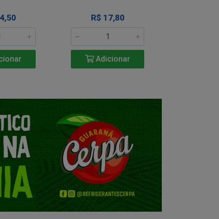
4,50
R$ 17,80
R$ 1
cionar
Adicionar
Adic