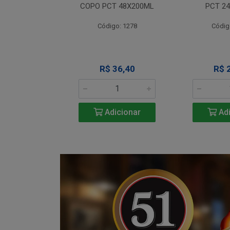
T 12X330ML
COPO PCT 48X200ML
PCT 2
o: 1290
Código: 1278
Códig
 Esgotado
R$ 36,40
R$ 
Adicionar
Adi