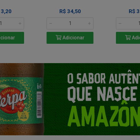
13,20
R$ 34,50
R$ 3
cionar
Adicionar
Adi