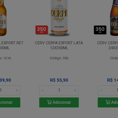
 EXPORT RET
CERV CERPA EXPORT LATA
CERV CERP
600ML
12X350ML
24X3
o: 1216
Código: 556
Códi
09,90
R$ 55,90
R$ 1
cionar
Adicionar
Adi