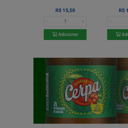
34,50
R$ 15,50
R$ 
icionar
Adicionar
Adi