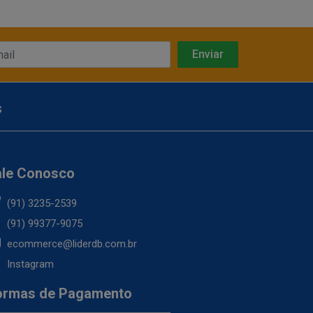
s
ale Conosco
(91) 3235-2539
(91) 99377-9075
ecommerce@liderdb.com.br
Instagram
ormas de Pagamento