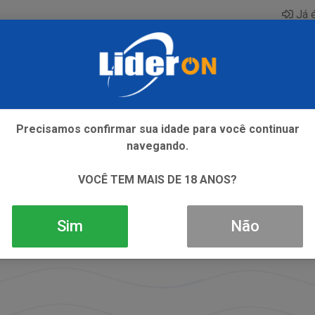
Já é
AQUE
ENERGETICO
GIN
ICE
REFRIGERANTE
SI
Precisamos confirmar sua idade para você continuar
navegando.
VOCÊ TEM MAIS DE 18 ANOS?
Sim
Não