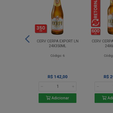
A NEVADA RET
CERV CERPA EXPORT LN
CERV CERPA
600ML
24X350ML
24X
igo: 4
Código: 6
Códig
 Esgotado
R$ 142,00
R$ 2
Adicionar
Adi