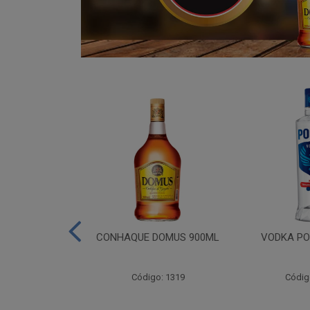
ADA 06X275ML
CONHAQUE DOMUS 900ML
VODKA PO
go: 809
Código: 1319
Códig