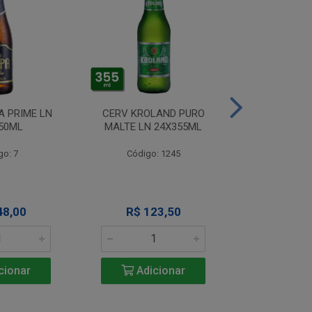
A PRIME LN
CERV KROLAND PURO
CERV TIJUCA
50ML
MALTE LN 24X355ML
LN 24X
go: 7
Código: 1245
Código
48,00
R$ 123,50
R$ 12
cionar
Adicionar
Adic