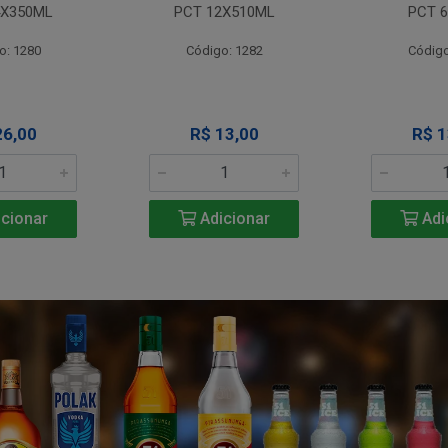
4X350ML
PCT 12X510ML
PCT 6
o: 1280
Código: 1282
Código
26,00
R$ 13,00
R$ 1
cionar
Adicionar
Adi