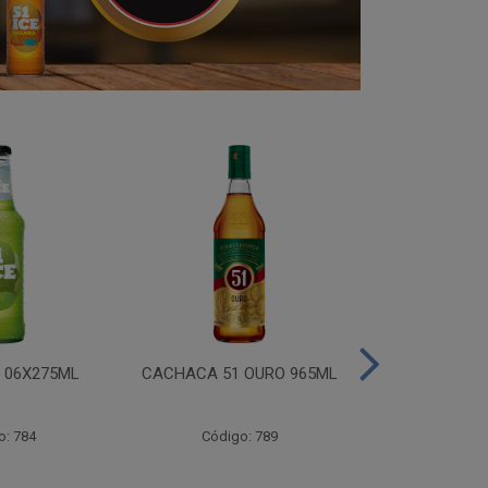
I 06X275ML
CACHACA 51 OURO 965ML
CACHACA 
o: 784
Código: 789
Código