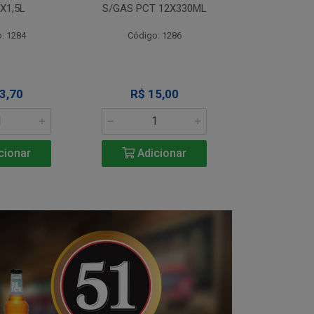
X1,5L
S/GAS PCT 12X330ML
S/GAS PCT
: 1284
Código: 1286
Código
3,70
R$ 15,00
R$ 1
cionar
Adicionar
Adic