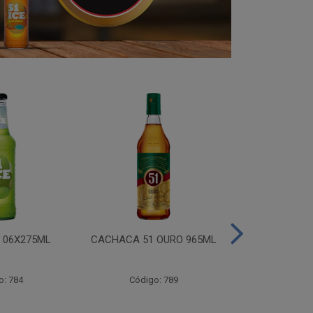
I 06X275ML
CACHACA 51 OURO 965ML
CACHACA 
o: 784
Código: 789
Código