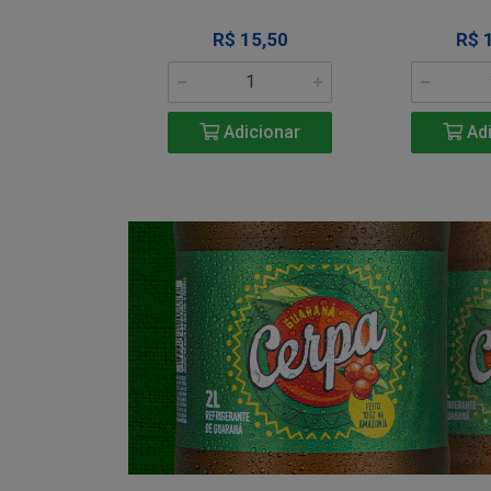
34,50
R$ 15,50
R$ 
icionar
Adicionar
Adi