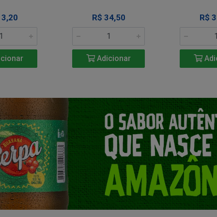
13,20
R$ 34,50
R$ 3
cionar
Adicionar
Adi