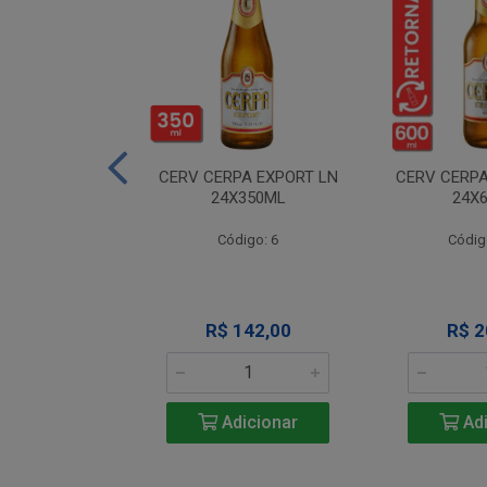
A NEVADA RET
CERV CERPA EXPORT LN
CERV CERPA
600ML
24X350ML
24X
igo: 4
Código: 6
Códig
 Esgotado
R$ 142,00
R$ 2
Adicionar
Adi