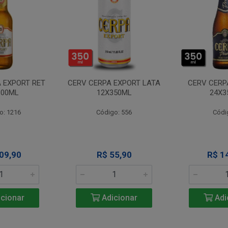
 EXPORT RET
CERV CERPA EXPORT LATA
CERV CERP
600ML
12X350ML
24X3
o: 1216
Código: 556
Códi
09,90
R$ 55,90
R$ 1
cionar
Adicionar
Adi