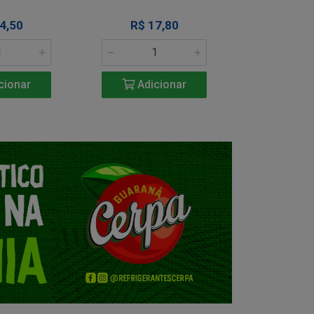
4,50
R$ 17,80
R$ 1
cionar
Adicionar
Adic