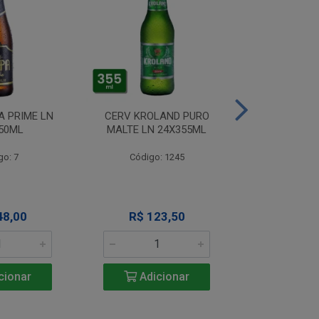
A PRIME LN
CERV KROLAND PURO
CERV TIJUCA 
50ML
MALTE LN 24X355ML
NECK 24
go: 7
Código: 1245
Código
48,00
R$ 123,50
R$ 14
cionar
Adicionar
Adic