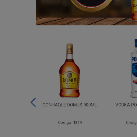
ADA 06X275ML
CONHAQUE DOMUS 900ML
VODKA PO
go: 809
Código: 1319
Códig