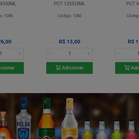
4X350ML
PCT 12X510ML
PCT 6
o: 1280
Código: 1282
Código
26,00
R$ 13,00
R$ 1
cionar
Adicionar
Adi