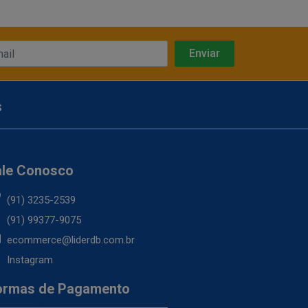
s
ale Conosco
(91) 3235-2539
(91) 99377-9075
ecommerce@liderdb.com.br
Instagram
ormas de Pagamento