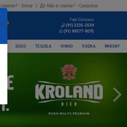
|
 cliente? - Entrar
Não é cliente? - Cadastrar
Fale Conosco
0
(91) 3235-2539
(91) 99377-9075
DRA
SUCO
TEQUILA
VINHO
VODKA
WHISKY