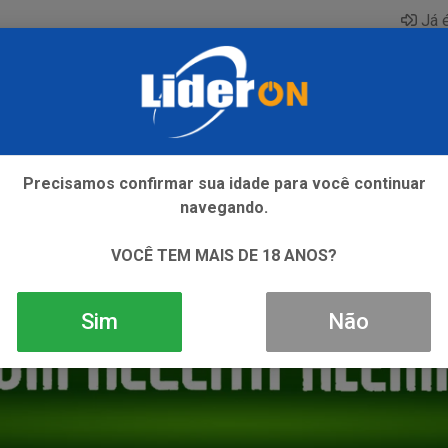
Já é
AQUE
ENERGETICO
GIN
ICE
REFRIGERANTE
SI
Precisamos confirmar sua idade para você continuar
navegando.
VOCÊ TEM MAIS DE 18 ANOS?
Sim
Não