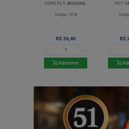
T 12X330ML
COPO PCT 48X200ML
PCT 2
o: 1290
Código: 1278
Códig
 Esgotado
R$ 36,40
R$ 
Adicionar
Adi