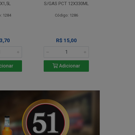
X1,5L
S/GAS PCT 12X330ML
S/GAS PCT
: 1284
Código: 1286
Código
3,70
R$ 15,00
R$ 1
cionar
Adicionar
Adic