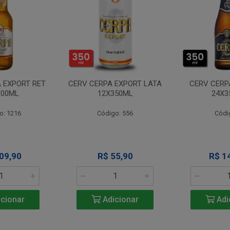
 EXPORT RET
CERV CERPA EXPORT LATA
CERV CERP
600ML
12X350ML
24X3
o: 1216
Código: 556
Códi
09,90
R$ 55,90
R$ 1
cionar
Adicionar
Adi