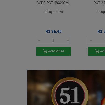
T 12X330ML
COPO PCT 48X200ML
PCT 2
o: 1290
Código: 1278
Códig
 Esgotado
R$ 36,40
R$ 
Adicionar
Adi