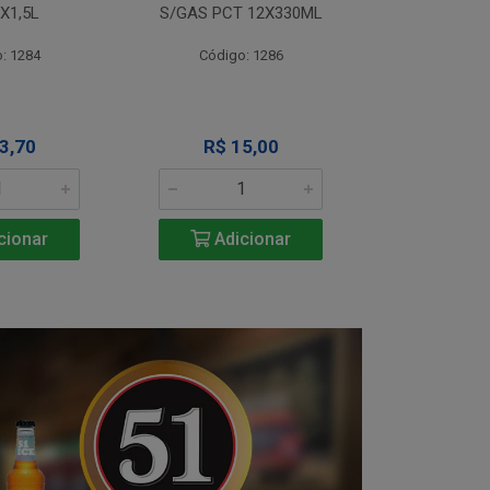
X1,5L
S/GAS PCT 12X330ML
S/GAS PCT
: 1284
Código: 1286
Código
3,70
R$ 15,00
R$ 1
cionar
Adicionar
Adic