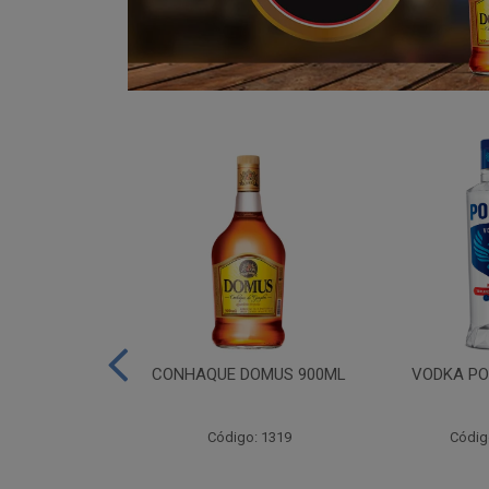
ADA 06X275ML
CONHAQUE DOMUS 900ML
VODKA PO
go: 809
Código: 1319
Códig