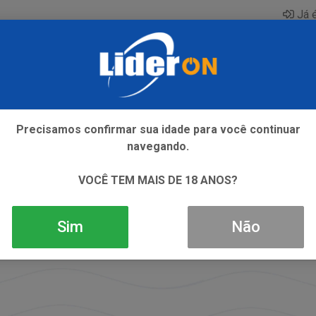
Já é
AQUE
ENERGETICO
GIN
ICE
REFRIGERANTE
SI
Precisamos confirmar sua idade para você continuar
navegando.
VOCÊ TEM MAIS DE 18 ANOS?
Sim
Não