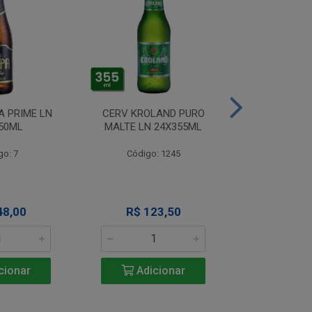
A PRIME LN
CERV KROLAND PURO
CERV TIJUCA
50ML
MALTE LN 24X355ML
RET 24
go: 7
Código: 1245
Código
48,00
R$ 123,50
R$ 14
cionar
Adicionar
Adic