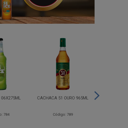
I 06X275ML
CACHACA 51 OURO 965ML
CACHACA 
o: 784
Código: 789
Código