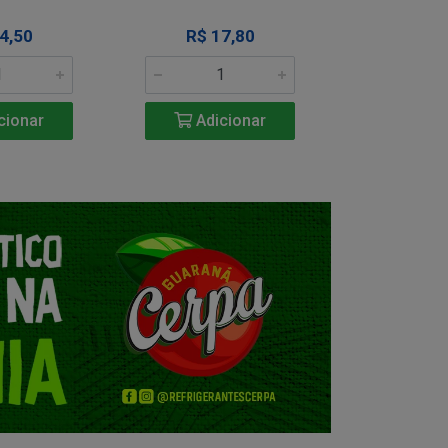
4,50
R$ 17,80
R$ 1
cionar
Adicionar
Adic