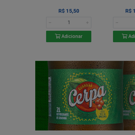
34,50
R$ 15,50
R$ 
icionar
Adicionar
Adi