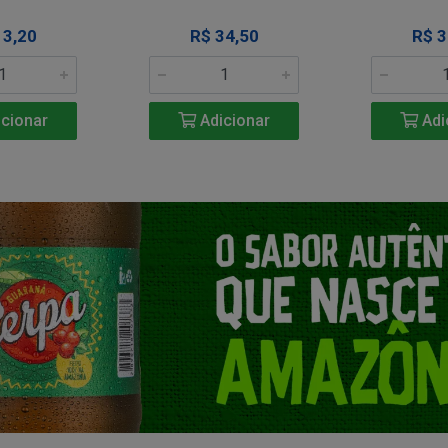
13,20
R$ 34,50
R$ 3
cionar
Adicionar
Adi