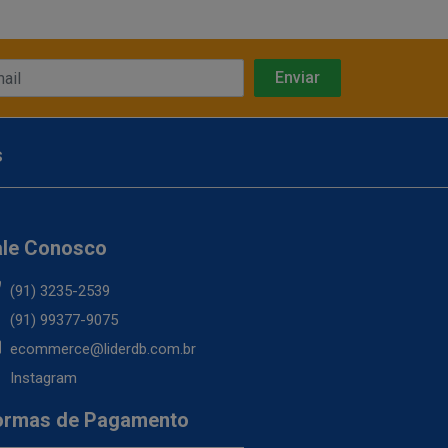
s
ale Conosco
(91) 3235-2539
(91) 99377-9075
ecommerce@liderdb.com.br
Instagram
ormas de Pagamento