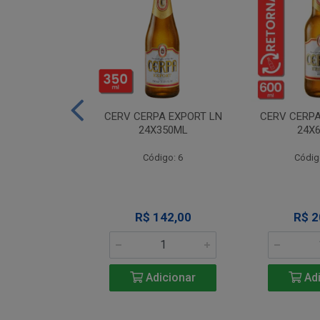
A NEVADA RET
CERV CERPA EXPORT LN
CERV CERPA
600ML
24X350ML
24X
igo: 4
Código: 6
Códig
 Esgotado
R$ 142,00
R$ 2
Adicionar
Adi